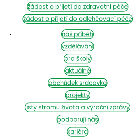
žádost o přijetí do zdravotní péče
žádost o přijetí do odlehčovací péče
náš příběh
vzdělávání
pro školy
aktuálně
obchůdek srdcovka
projekty
listy stromu života a výroční zprávy
podporují nás
kariéra