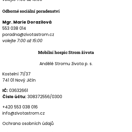
Odborné sociální poradenství
Mgr. Marie Dorazilová
553 038 014
poradna@zivotastrom.cz
volejte 7:00 až 15:00
Mobilní hospic Strom života
Andělé Stromu života p. s.
Kostelní 71/37
741 01 Nový Jičín
IČ:
03632661
Číslo účtu:
308372556/0300
+420 553 038 016
info@zivotastrom.cz
Ochrana osobních údajů