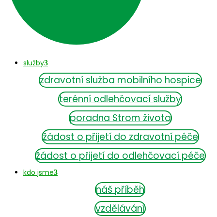
služby
zdravotní služba mobilního hospice
terénní odlehčovací služby
poradna Strom života
žádost o přijetí do zdravotní péče
žádost o přijetí do odlehčovací péče
kdo jsme
náš příběh
vzdělávání