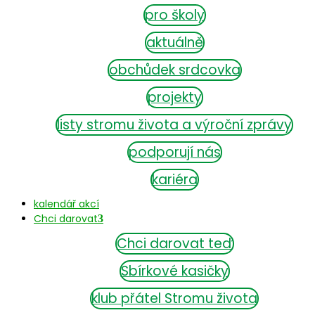
pro školy
aktuálně
obchůdek srdcovka
projekty
listy stromu života a výroční zprávy
podporují nás
kariéra
kalendář akcí
Chci darovat
Chci darovat teď
Sbírkové kasičky
klub přátel Stromu života