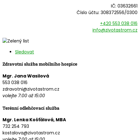
IČ: 03632661
Číslo účtu: 308372556/0300
+420 553 038 016
info@zivotastrom.cz
Sledovat
Zdravotní služba mobilního hospice
Mgr. Jana Wasilová
553 038 016
zdravotni@zivotastrom.cz
volejte 7:00 až 15:00
Terénní odlehčovací služba
Mgr. Lenka Košťálová, MBA
732 254 793
kostalova@zivotastrom.cz
volejte 7:00 až 15:00