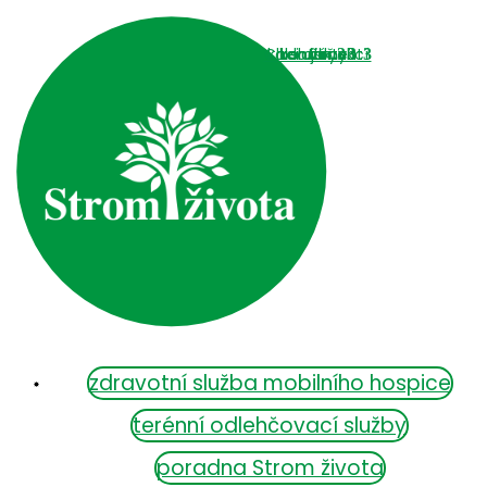
Chci darovat
kalendář akcí
kdo jsme
kontakty
služby
zdravotní služba mobilního hospice
terénní odlehčovací služby
poradna Strom života