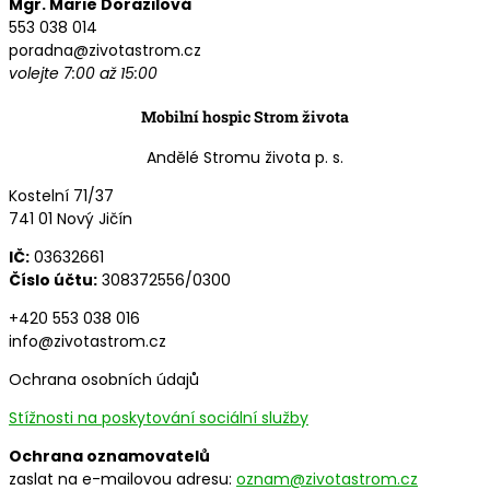
Mgr. Marie Dorazilová
553 038 014
poradna@zivotastrom.cz
volejte 7:00 až 15:00
Mobilní hospic Strom života
Andělé Stromu života p. s.
Kostelní 71/37
741 01 Nový Jičín
IČ:
03632661
Číslo účtu:
308372556/0300
+420 553 038 016
info@zivotastrom.cz
Ochrana osobních údajů
Stížnosti na poskytování sociální služby
Ochrana oznamovatelů
zaslat na e-mailovou adresu:
oznam@zivotastrom.cz