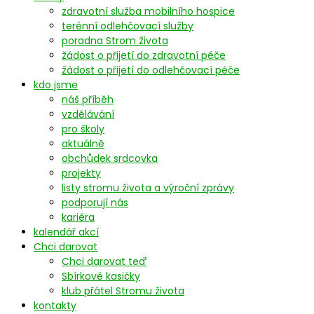
zdravotní služba mobilního hospice
terénní odlehčovací služby
poradna Strom života
žádost o přijetí do zdravotní péče
žádost o přijetí do odlehčovací péče
kdo jsme
náš příběh
vzdělávání
pro školy
aktuálně
obchůdek srdcovka
projekty
listy stromu života a výroční zprávy
podporují nás
kariéra
kalendář akcí
Chci darovat
Chci darovat teď
Sbírkové kasičky
klub přátel Stromu života
kontakty