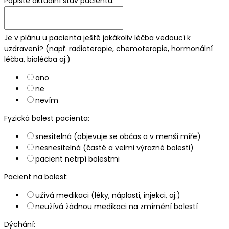
Popište aktuální stav pacienta:
Je v plánu u pacienta ještě jakákoliv léčba vedoucí k
uzdravení? (např. radioterapie, chemoterapie, hormonální
léčba, bioléčba aj.)
ano
ne
nevím
Fyzická bolest pacienta:
snesitelná (objevuje se občas a v menší míře)
nesnesitelná (časté a velmi výrazné bolesti)
pacient netrpí bolestmi
Pacient na bolest:
užívá medikaci (léky, náplasti, injekci, aj.)
neužívá žádnou medikaci na zmírnění bolestí
Dýchání: