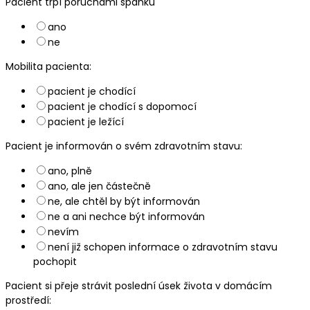
Pacient trpí poruchami spánku
ano
ne
Mobilita pacienta:
pacient je chodící
pacient je chodící s dopomocí
pacient je ležící
Pacient je informován o svém zdravotním stavu:
ano, plně
ano, ale jen částečně
ne, ale chtěl by být informován
ne a ani nechce být informován
nevím
není již schopen informace o zdravotním stavu
pochopit
Pacient si přeje strávit poslední úsek života v domácím
prostředí: