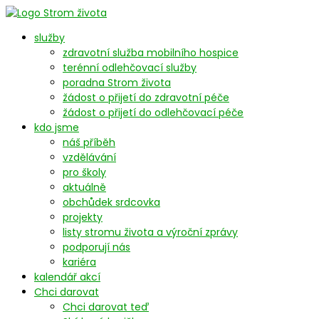
služby
zdravotní služba mobilního hospice
terénní odlehčovací služby
poradna Strom života
žádost o přijetí do zdravotní péče
žádost o přijetí do odlehčovací péče
kdo jsme
náš příběh
vzdělávání
pro školy
aktuálně
obchůdek srdcovka
projekty
listy stromu života a výroční zprávy
podporují nás
kariéra
kalendář akcí
Chci darovat
Chci darovat teď