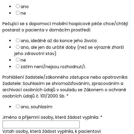
ano
ne
Pečující se s dopomocí mobilní hospicové péče chce/chtějí
postarat o pacienta v domácím prostředí:
ano, ideálně až do konce jeho života
ano, ale jen do určité doby (než se výrazně zhorší
jeho zdravotní stav)
ne
zatím není/nejsou rozhodnut/i.
Prohlášení žadatele/zákonného zástupce nebo opatrovníka
žadatele: Souhlasím se shromažďováním, zpracováním a
archivací osobních údajů v souladu se Zákonem o ochraně
osobních údajů č. 101/2000 Sb.
*
ano, souhlasím
Jméno a příjemní osoby, která žádost vyplnila:
*
Vztah osoby, která žádost vyplnila, k pacientovi: