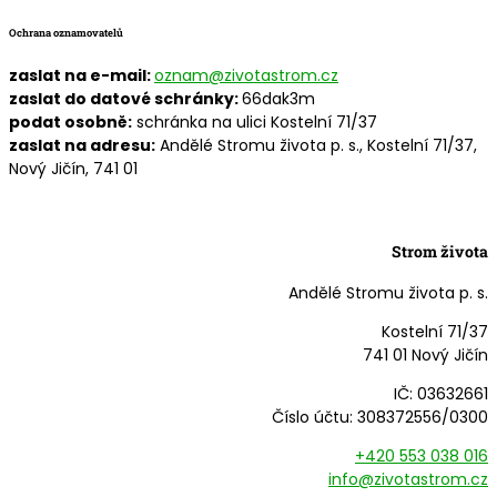
Ochrana oznamovatelů
zaslat na e-mail:
oznam@zivotastrom.cz
zaslat do datové schránky:
66dak3m
podat osobně:
schránka na ulici Kostelní 71/37
zaslat na adresu:
Andělé Stromu života p. s., Kostelní 71/37,
Nový Jičín, 741 01
Strom života
Andělé Stromu života p. s.
Kostelní 71/37
741 01 Nový Jičín
IČ: 03632661
Číslo účtu: 308372556/0300
+420 553 038 016
info@zivotastrom.cz