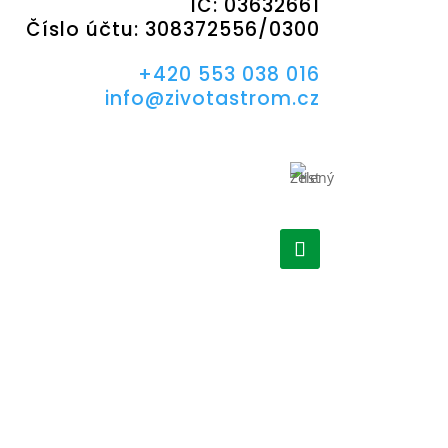
IČ: 03632661
Číslo účtu: 308372556/0300
+420 553 038 016
info@zivotastrom.cz