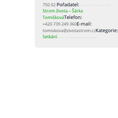
Pořadatel:
750 02
Strom života – Šárka
Telefon:
Tomišková
E-mail:
+420 739 249 360
Kategorie:
tomiskova@zivotastrom.cz
Setkání