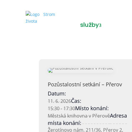
služby
Pozůstalostní setkání – Přerov
Datum:
Čas:
11. 6. 2026
Místo konání:
15:30 - 17:30
Adresa
Městská knihovna v Přerově
místa konání:
Žerotínovo nám. 211/36, Přerov 2,