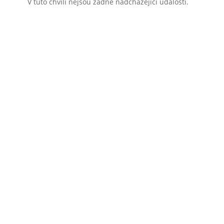
V tuto chvíli nejsou žádné nadcházející události.
MOBILNÍHO