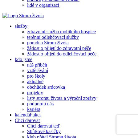
lidé v organizaci
služby
zdravotní služba mobilního hospice
terénní odlehčovací služby
poradna Strom života
žádost o přijetí do zdravotní péče
žádost o přijetí do odlehčovací péče
kdo jsme
náš příběh
vzdělávání
pro školy
aktuálně
obchůdek srdcovka
projekty
listy stromu života a výroční zprávy
podporují nás
kariéra
kalendář akcí
Chci darovat
Chci darovat teď
Sbírkové kasičky
klub přátel Stromu života