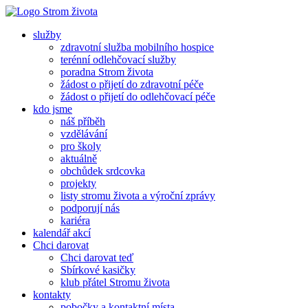
služby
zdravotní služba mobilního hospice
terénní odlehčovací služby
poradna Strom života
žádost o přijetí do zdravotní péče
žádost o přijetí do odlehčovací péče
kdo jsme
náš příběh
vzdělávání
pro školy
aktuálně
obchůdek srdcovka
projekty
listy stromu života a výroční zprávy
podporují nás
kariéra
kalendář akcí
Chci darovat
Chci darovat teď
Sbírkové kasičky
klub přátel Stromu života
kontakty
pobočky a kontaktní místa